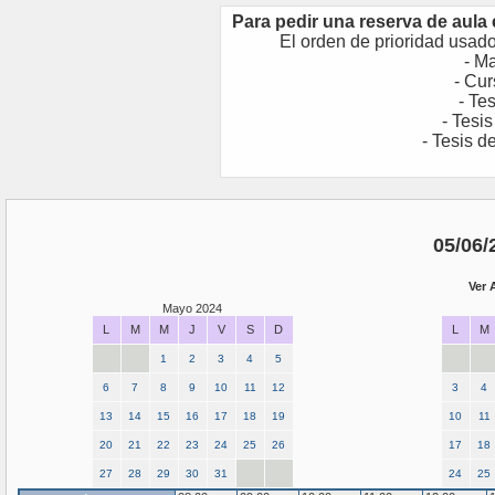
Para pedir una reserva de aula 
El orden de prioridad usado
- M
- Cu
- Te
- Tesi
- Tesis d
05/06/
Ver 
Mayo 2024
L
M
M
J
V
S
D
L
M
1
2
3
4
5
6
7
8
9
10
11
12
3
4
13
14
15
16
17
18
19
10
11
20
21
22
23
24
25
26
17
18
27
28
29
30
31
24
25